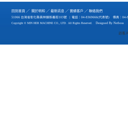
／
／
／
／
回到首
頁
關於
明和
最新
訊
息
實績
客戶
聯絡
我們
51066 台灣省彰化縣員林鎮新義街103號 | 電話：
04-8369666(代表號) 傳真：04-8
Copyright © MIN HER MACHINE CO., LTD.
All Rights Reserved.
Designed By
Netb
oss
訪客