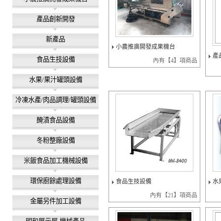
產品創新開發
新產品
小農推廣開發成果機台
產
食品生技設備
內有【4】項商品
水果/果汁罐頭設備
冷凍水產/肉品調理/罐頭設備
醃漬食品設備
冬粉整廠設備
米飯食品加工機械設備
環保廚餘處理設備
食品生技設備
水
內有【21】項商品
金屬另件加工設備