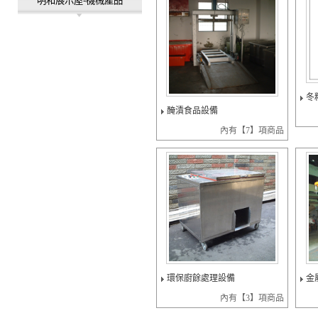
明和展示屋-機械產品
冬
醃漬食品設備
內有【7】項商品
環保廚餘處理設備
金
內有【3】項商品