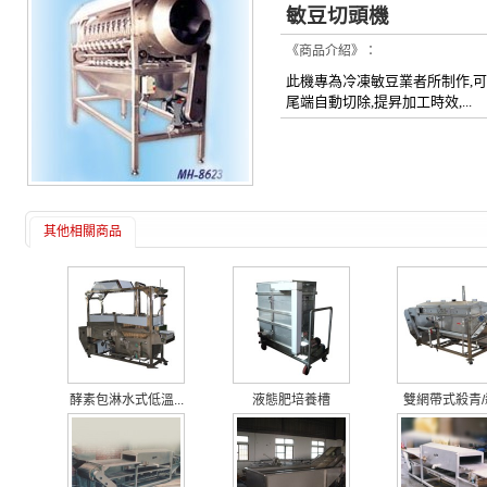
敏豆切頭機
《商品介紹》：
此機專為冷凍敏豆業者所制作,可
尾端自動切除,提昇加工時效,...
其他相關商品
酵素包淋水式低溫...
液態肥培養槽
雙網帶式殺青/殺