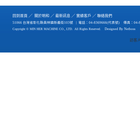
／
／
／
／
回到首
頁
關於
明和
最新
訊
息
實績
客戶
聯絡
我們
51066 台灣省彰化縣員林鎮新義街103號 | 電話：
04-8369666(代表號) 傳真：04-8
Copyright © MIN HER MACHINE CO., LTD.
All Rights Reserved.
Designed By
Netb
oss
訪客