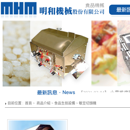
【2021-03-04】
小農推廣
目前位置 :
首頁
>
商品介紹
>
食品生技設備
>
敏豆切頭機