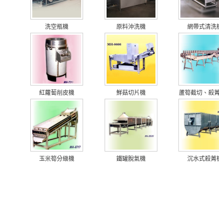
洗空瓶機
原料沖洗機
網帶式清洗
紅蘿蔔削皮機
鮮菇切片機
蘆筍截切、殺菁、
玉米筍分級機
鐵罐脫氣機
沉水式殺菁