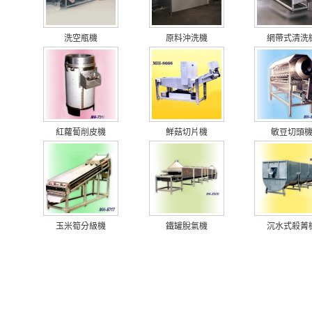
洗空瓶機
原料沖洗機
網帶式清洗
紅蘿蔔削皮機
鮮菇切片機
敏豆切頭
玉米筍分級機
鐵罐脫氣機
沉水式殺菁