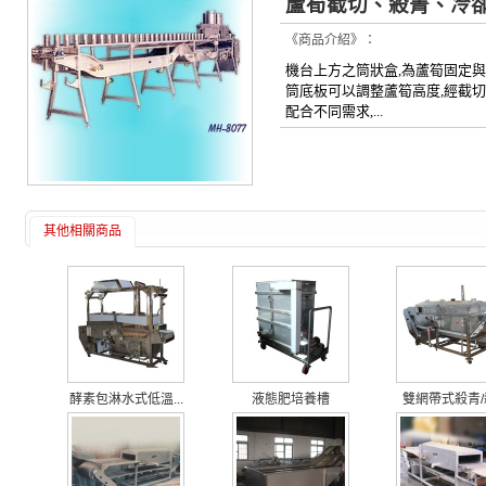
蘆筍截切、殺菁、冷
《商品介紹》：
機台上方之筒狀盒,為蘆筍固定
筒底板可以調整蘆筍高度,經截切
配合不同需求,...
其他相關商品
酵素包淋水式低溫...
液態肥培養槽
雙網帶式殺青/殺