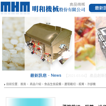
【2021-03-04】
小農推廣
目前位置 :
首頁
>
商品介紹
>
食品生技設備
>
蘆筍截切、殺菁、冷卻機
工系列機台完成開發!!