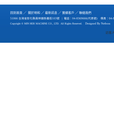
／
／
／
／
回到首
頁
關於
明和
最新
訊
息
實績
客戶
聯絡
我們
51066 台灣省彰化縣員林鎮新義街103號 | 電話：
04-8369666(代表號) 傳真：04-8
Copyright © MIN HER MACHINE CO., LTD.
All Rights Reserved.
Designed By
Netb
oss
訪客