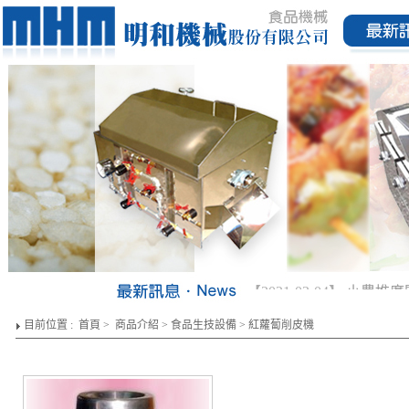
【2021-03-04】
小農推廣
目前位置 :
首頁
>
商品介紹
>
食品生技設備
>
紅蘿蔔削皮機