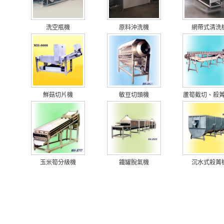
洗空瓶機
原料沖洗機
網帶式清洗
鮮菇切片機
敏豆切頭機
蘆筍截切、殺菁、
玉米筍分級機
鐵罐脫氣機
沉水式殺菁