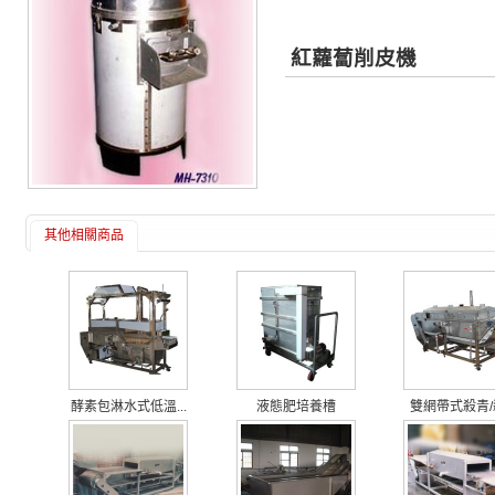
紅蘿蔔削皮機
其他相關商品
酵素包淋水式低溫...
液態肥培養槽
雙網帶式殺青/殺