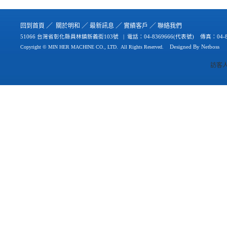
／
／
／
／
回到首
頁
關於
明和
最新
訊
息
實績
客戶
聯絡
我們
51066 台灣省彰化縣員林鎮新義街103號 | 電話：
04-8369666(代表號) 傳真：04-8
Copyright © MIN HER MACHINE CO., LTD.
All Rights Reserved.
Designed By
Netb
oss
訪客