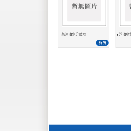
菜渣油水分離器
浮油收