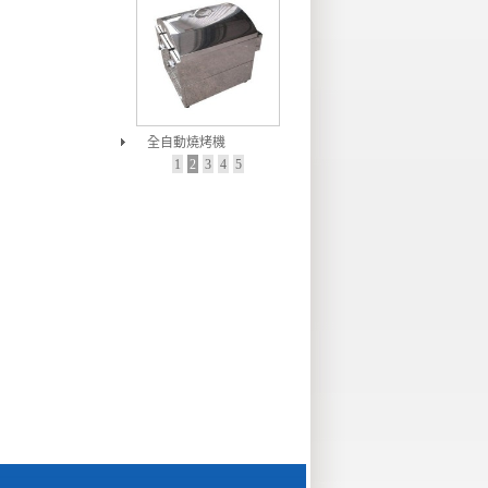
全自動燒烤機
1
2
3
4
5