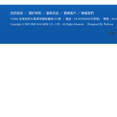
／
／
／
／
回到首
頁
關於
明和
最新
訊
息
實績
客戶
聯絡
我們
51066 台灣省彰化縣員林鎮新義街103號 | 電話：
04-8369666(代表號) 傳真：04-8
Copyright © MIN HER MACHINE CO., LTD.
All Rights Reserved.
Designed By
Netb
oss
訪客