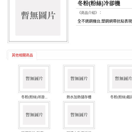
冬粉(粉絲)冷卻機
《商品介紹》：
全不銹鋼機台,塑鋼網帶抗粘表現
其他相關商品
冬粉(粉絲)吊掛...
熱水加熱儲存槽
冬粉(粉絲)截段.