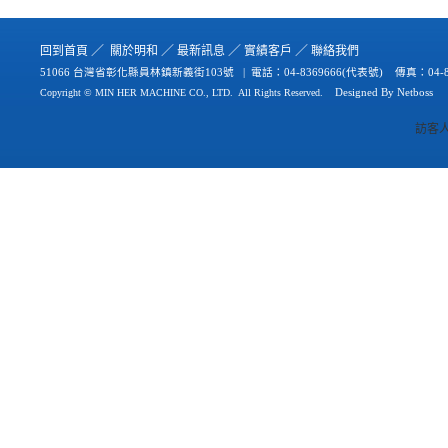
／
／
／
／
回到首
頁
關於
明和
最新
訊
息
實績
客戶
聯絡
我們
51066 台灣省彰化縣員林鎮新義街103號 | 電話：
04-8369666(代表號) 傳真：04-8
Copyright © MIN HER MACHINE CO., LTD.
All Rights Reserved.
Designed By
Netb
oss
訪客