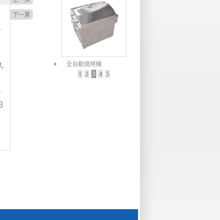
全自動燒烤機
,
1
2
3
4
5