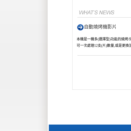
自動燒烤機影片
本機是一機多(選擇型)功能的燒烤/焙炒/
可一次處理12支(片)數量,或是更換