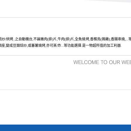
烘烤..之自動機台,不論豬肉(排)片,牛肉(排)片,全魚燒烤,香檳鳥(鶉雞),香腸串燒,...等
頂座,變成豆類焙炒,或蕃薯燒烤,亦可蒸/炸...等功能選擇.是一物超所值的加工利器.