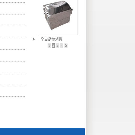
全自動燒烤機
1
2
3
4
5