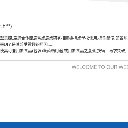
上型)
型美觀,最適合休閒農嘗或農業研究相關機構或學校使用,操作簡便,節省能
IY,是其普受歡迎的原因,...
其可兼用於食品(包裝)殺菌鍋用途,或用於食品之蒸煮,技術上再求突破,..