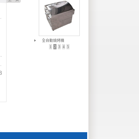
全自動燒烤機
1
2
3
4
5
.