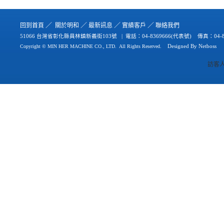
／
／
／
／
回到首
頁
關於
明和
最新
訊
息
實績
客戶
聯絡
我們
51066 台灣省彰化縣員林鎮新義街103號 | 電話：
04-8369666(代表號) 傳真：04-8
Copyright © MIN HER MACHINE CO., LTD.
All Rights Reserved.
Designed By
Netb
oss
訪客