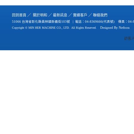
／
／
／
／
回到首
頁
關於
明和
最新
訊
息
實績
客戶
聯絡
我們
51066 台灣省彰化縣員林鎮新義街103號 | 電話：
04-8369666(代表號) 傳真：04-8
Copyright © MIN HER MACHINE CO., LTD.
All Rights Reserved.
Designed By
Netb
oss
訪客