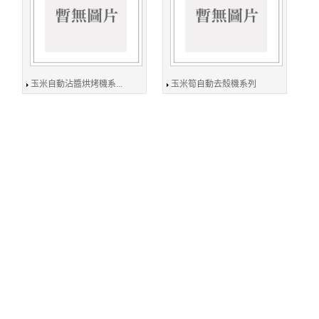
玉米自動沾醬烘烤機系...
玉米筍自動去殼機系列