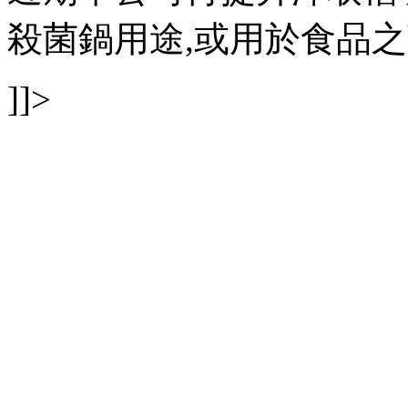
殺菌鍋用途,或用於食品之蒸
]]>