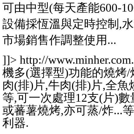
可由中型(每天產能600-1
設備採恆溫與定時控制,
市場銷售作調整使用...
]]>
http://www.minher.com
機多(選擇型)功能的燒烤/
肉(排)片,牛肉(排)片,全魚
等,可一次處理12支(片)
或蕃薯燒烤,亦可蒸/炸..
利器.